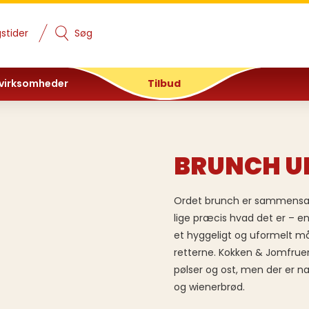
stider
Søg
 virksomheder
Tilbud
BRUNCH UD
Ordet brunch er sammensætn
lige præcis hvad det er – 
et hyggeligt og uformelt målt
retterne. Kokken & Jomfru
pølser og ost, men der er 
og wienerbrød.