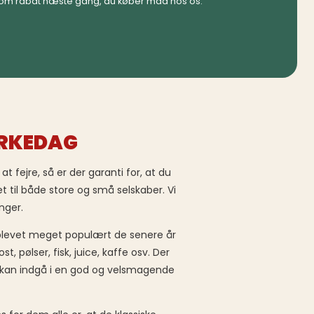
som rabat næste gang, du køber mad hos os.
ÆRKEDAG
t fejre, så er der garanti for, at du
 til både store og små selskaber. Vi
nger.
levet meget populært de senere år
pølser, fisk, juice, kaffe osv. Der
r kan indgå i en god og velsmagende