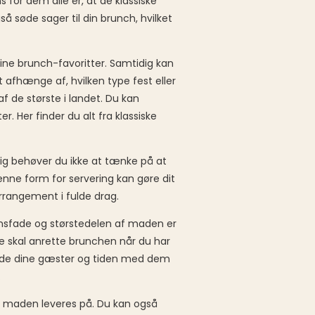
or dem alle er, at de klassiske
søde sager til din brunch, hvilket
ne brunch-favoritter. Samtidig kan
 afhænge af, hvilken type fest eller
f de største i landet. Du kan
Her finder du alt fra klassiske
dig behøver du ikke at tænke på at
enne form for servering kan gøre dit
rrangement i fulde drag.
ænsfade og størstedelen af maden er
kke skal anrette brunchen når du har
t nyde dine gæster og tiden med dem
.
m maden leveres på. Du kan også