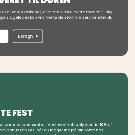
EVERET TIL DØREN
t af vores køkkener, eller om vi skal levere maden til dig
gspris. Ligeledes kan vi afhente den tomme service eller du
Beregn
TE FEST
psparer du bonusrabat. Ved hvert køb optjener du
10%
af
din bonus kan ses, når du logger ind på din konto hos