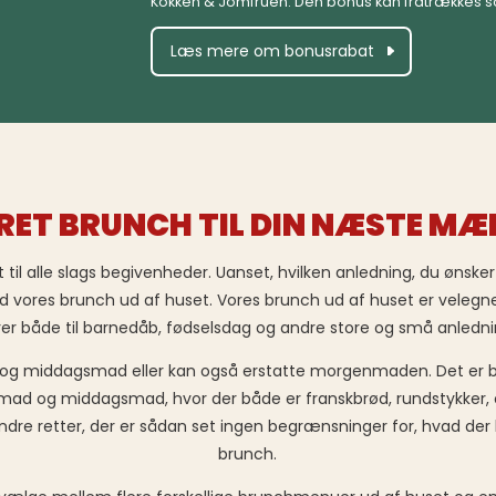
Kokken & Jomfruen. Den bonus kan fratrækkes 
Læs mere om bonusrabat
ERET BRUNCH TIL DIN NÆSTE M
til alle slags begivenheder. Uanset, hvilken anledning, du ønsker a
d vores brunch ud af huset. Vores brunch ud af huset er velegnet
rer både til barnedåb, fødselsdag og andre store og små anledni
g middagsmad eller kan også erstatte morgenmaden. Det er b
 og middagsmad, hvor der både er franskbrød, rundstykker, ost, 
dre retter, der er sådan set ingen begrænsninger for, hvad de
brunch.