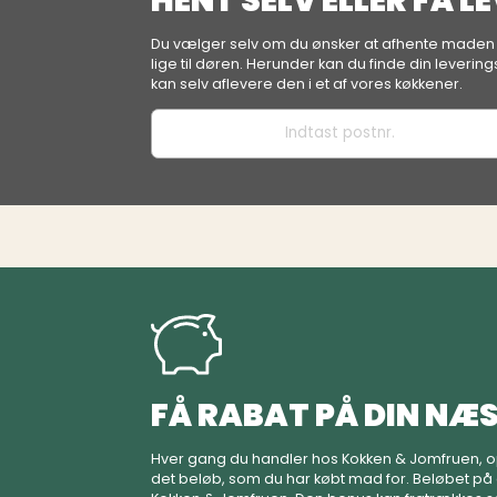
HENT SELV ELLER FÅ L
Du vælger selv om du ønsker at afhente maden i e
lige til døren. Herunder kan du finde din leverin
kan selv aflevere den i et af vores køkkener.
FÅ RABAT PÅ DIN NÆS
Hver gang du handler hos Kokken & Jomfruen, o
det beløb, som du har købt mad for. Beløbet på 