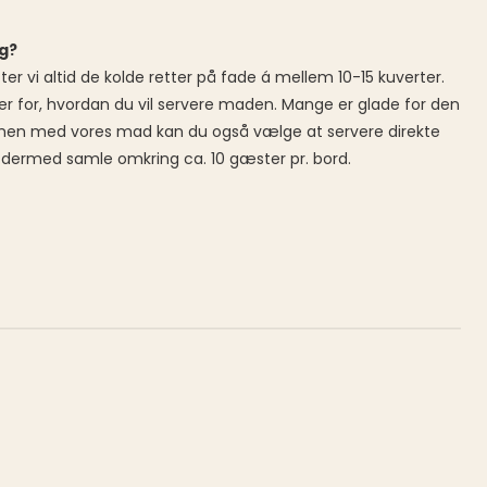
ng?
tter vi altid de kolde retter på fade á mellem 10-15 kuverter.
der for, hvordan du vil servere maden. Mange er glade for den
, men med vores mad kan du også vælge at servere direkte
dermed samle omkring ca. 10 gæster pr. bord.