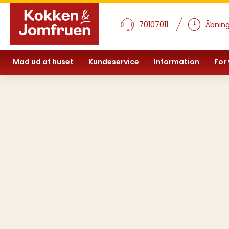
70107011
Åbning
Mad ud af huset
Kundeservice
Information
For