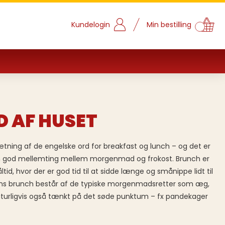
Kundelogin
Min bestilling
 AF HUSET
ing af de engelske ord for breakfast og lunch – og det er
en god mellemting mellem morgenmad og frokost. Brunch er
id, hvor der er god tid til at sidde længe og smånippe lidt til
ens brunch består af de typiske morgenmadsretter som æg,
naturligvis også tænkt på det søde punktum – fx pandekager