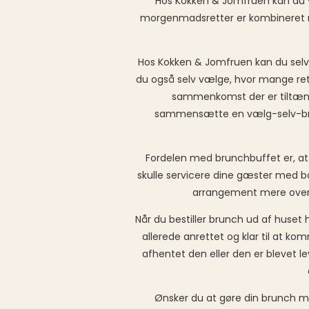
Hos Kokken & Jomfruen kan du v
morgenmadsretter er kombineret me
Hos Kokken & Jomfruen kan du selv
du også selv vælge, hvor mange rett
sammenkomst der er tiltænkt.
sammensætte en vælg-selv-brunc
Fordelen med brunchbuffet er, at 
skulle servicere dine gæster med bo
arrangement mere oversk
Når du bestiller brunch ud af huse
allerede anrettet og klar til at ko
afhentet den eller den er blevet l
Ønsker du at gøre din brunch me