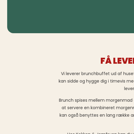
FÅ LEV
Vi leverer brunchbuffet ud af huset 
kan sidde og hygge dig i timevis me
leve
Brunch spises mellem morgenmad o
at servere en kombineret morgenmad
kan også benyttes en lang række an