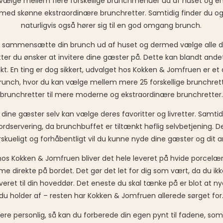
ælge mellem flere forskellige brunchmenuer ud af huset og ens f
d skønne ekstraordinære brunchretter. Samtidig finder du også 
naturligvis også hører sig til en god omgang brunch.
 sammensætte din brunch ud af huset og dermed vælge alle di
er du ønsker at invitere dine gæster på. Dette kan blandt andet
 En ting er dog sikkert, udvalget hos Kokken & Jomfruen er et a
h, hvor du kan vælge mellem mere 25 forskellige brunchretter. 
brunchretter til mere moderne og ekstraordinære brunchretter.
dine gæster selv kan vælge deres favoritter og livretter. Samti
rdservering, da brunchbuffet er tiltænkt høflig selvbetjening. D
ueligt og forhåbentligt vil du kunne nyde dine gæster og dit a
t hos Kokken & Jomfruen bliver det hele leveret på hvide porcel
mme direkte på bordet. Det gør det let for dig som vært, da du i
everet til din hoveddør. Det eneste du skal tænke på er blot a
du holder af – resten har Kokken & Jomfruen allerede sørget for
re personlig, så kan du forberede din egen pynt til fadene, so