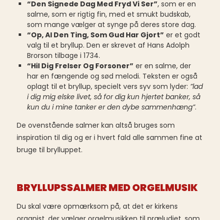
“Den Signede Dag Med Fryd Vi Ser”
, som er en
salme, som er rigtig fin, med et smukt budskab,
som mange vælger at synge på deres store dag.
“Op, Al Den Ting, Som Gud Har Gjort”
er et godt
valg til et bryllup. Den er skrevet af Hans Adolph
Brorson tilbage i 1734.
“Hil Dig Frelser Og Forsoner”
er en salme, der
har en fængende og sød melodi. Teksten er også
oplagt til et bryllup, specielt vers syv som lyder:
”lad
i dig mig elske livet, så for dig kun hjertet banker, så
kun du i mine tanker er den dybe sammenhæng”
.
De ovenstående salmer kan altså bruges som
inspiration til dig og er i hvert fald alle sammen fine at
bruge til brylluppet.
BRYLLUPSSALMER MED ORGELMUSIK
Du skal være opmærksom på, at det er kirkens
organist, der vælger orgelmusikken til præludiet, som