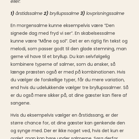
eller:
1)
årstidssalme
2)
bryllupssalme
3)
lovprisningssalme
En morgensalme kunne eksempelvis være ”Den
signede dag med fryd vi ser”. En skabelsessalme
kunne være ”Måne og sol”. Det er en rigtig fin tekst og
melodi, som passer godt til den glade stemning, man
gerne vil have til et bryllup. Du kan selvfølgelig
kombinere typerne af salmer, som du ønsker, så
længe præsten også er med på kombinationen. Hvis
du vælger de forskellige typer, får du mere variation,
end hvis du udelukkende vælger tre bryllupssalmer. Så
er du også mere sikker på, at dine gæster kan flere af
sangene.
Hvis du eksempelvis vælger en årstidssang, er der
større chance for, at dine gæster kan genkende den
og synge med. Der er ikke noget ved, hvis det kun er
orglet, man kan høre under salmerne. Sørg derfor